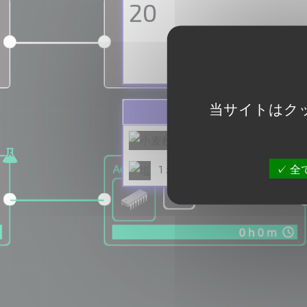
20
当サイトはク
5 x
小麦粉
全
1 x
塩